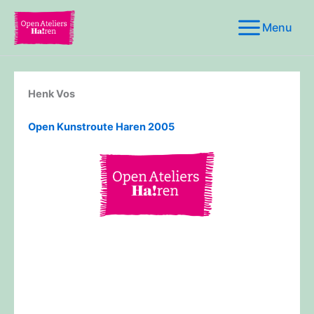
Ga
naar
de
inhoud
Henk Vos
Open Kunstroute Haren 2005